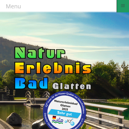
≡
Menu