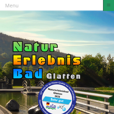
≡
Menu